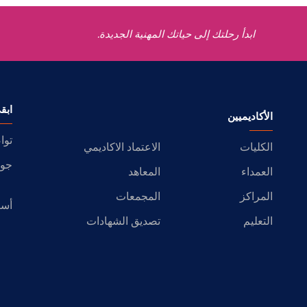
ابدأ رحلتك إلى حياتك المهنية الجديدة.
ابق
الأكاديميين
توا
الكليات
الاعتماد الاكاديمي
جول
العمداء
المعاهد
المراكز
المجمعات
أسئ
التعليم
تصديق الشهادات