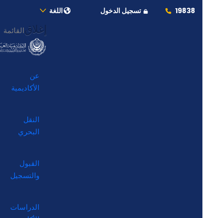
19838
تسجيل الدخول
اللغة
إغلاق
القائمة
عن
الأكاديمية
النقل
البحري
القبول
والتسجيل
الدراسات