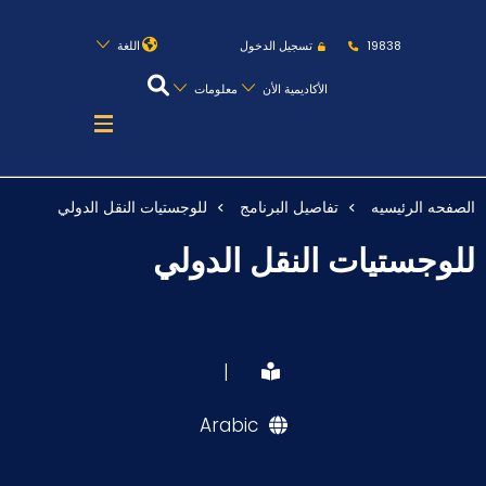
روابط
الكليات
المقرات
الحياة بالأكاديمية
19838
تسجيل الدخول
اللغة
المراكز
المعاهد
المجمعات
العمادات
الأكاديمية الأن
معلومات
تواصل معنا
خريطة الموقع
الصفحه الرئيسيه
تفاصيل البرنامج
للوجستيات النقل الدولي
عن الأكاديمية
للوجستيات النقل الدولي
النقل البحري
القبول والتسجيل
الدراسات الأكاديمية
|
طلبة الأكاديمية
Arabic
البحث العلمي