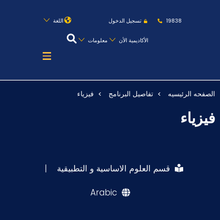
روابط
الكليات
المقرات
الحياة بالأكاديمية
19838
تسجيل الدخول
اللغة
المراكز
المعاهد
المجمعات
العمادات
الأكاديمية الأن
معلومات
تواصل معنا
خريطة الموقع
الصفحه الرئيسيه
تفاصيل البرنامج
فيزياء
عن الأكاديمية
فيزياء
النقل البحري
القبول والتسجيل
الدراسات الأكاديمية
قسم العلوم الاساسية و التطبيقية
|
طلبة الأكاديمية
Arabic
البحث العلمي