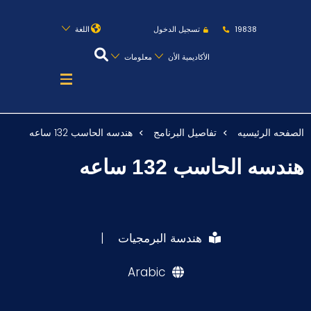
روابط
الكليات
المقرات
الحياة بالأكاديمية
19838
تسجيل الدخول
اللغة
المراكز
المعاهد
المجمعات
العمادات
الأكاديمية الأن
معلومات
تواصل معنا
خريطة الموقع
الصفحه الرئيسيه
تفاصيل البرنامج
هندسه الحاسب 132 ساعه
عن الأكاديمية
هندسه الحاسب 132 ساعه
النقل البحري
القبول والتسجيل
الدراسات الأكاديمية
هندسة البرمجيات
|
طلبة الأكاديمية
Arabic
البحث العلمي