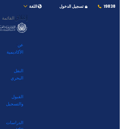
19838
تسجيل الدخول
اللغة
إغلاق
القائمة
عن
الأكاديمية
النقل
البحري
القبول
والتسجيل
الدراسات