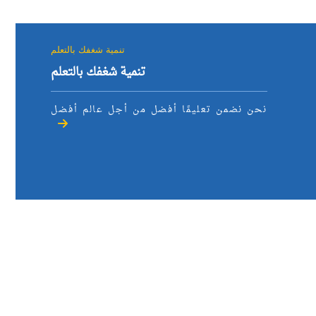
البحث العلمي
تنمية شغفك بالتعلم
التدريب والخدمة المجتمعية
تنمية شغفك بالتعلم
الإستشارات
نحن نضمن تعليمًا أفضل من أجل عالم أفضل
روابط
الحياة بالأكاديمية
المقرات
الكليات
العمادات
المجمعات
المعاهد
المراكز
خريطة الموقع
تواصل معنا