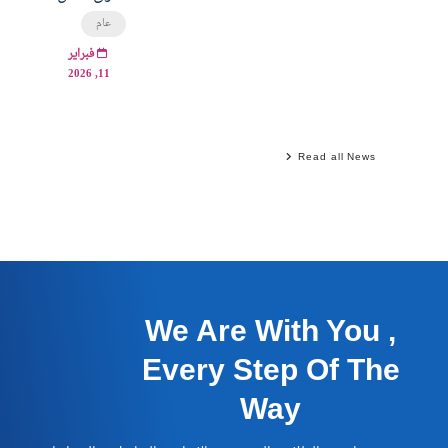
عام
فبراير
11, 2026
Read all News
We Are With You ,
Every Step Of The
Way