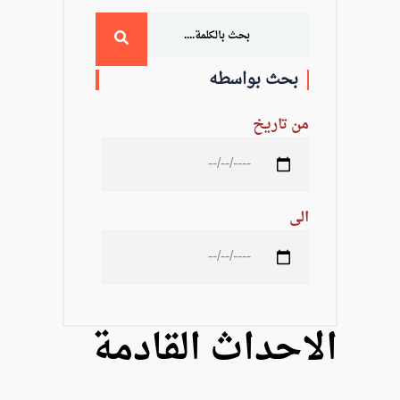
التدريب
والخدمة
بحث بواسطه
المجتمعية
من تاريخ
الإستشارات
الى
الكليات
المقرات
الحياة
روابط
بالأكاديمية
الاحداث القادمة
المراكز
المعاهد
المجمعات
العمادات
تواصل
خريطة