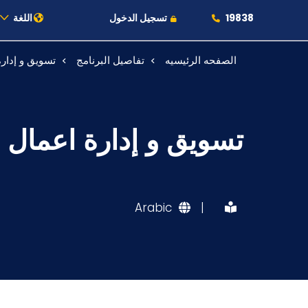
19838
تسجيل الدخول
اللغة
الصفحه الرئيسيه
تفاصيل البرنامج
تسويق و إدار
عن الأكاديمية
النقل البحري
تسويق و إدارة اعمال
القبول والتسجيل
الدراسات الأكاديمية
Arabic
|
طلبة الأكاديمية
البحث العلمي
التدريب والخدمة المجتمعية