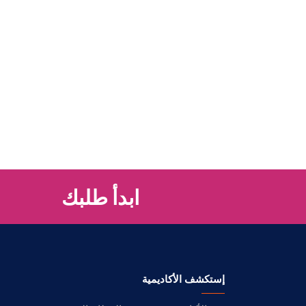
ابدأ طلبك
إستكشف الأكاديمية