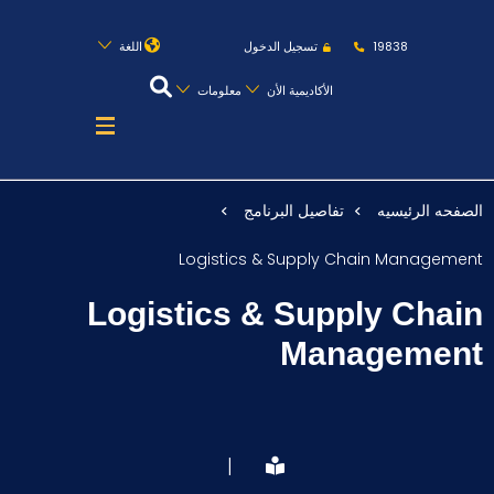
روابط
الكليات
المقرات
الحياة بالأكاديمية
19838
تسجيل الدخول
اللغة
المراكز
المعاهد
المجمعات
العمادات
الأكاديمية الأن
معلومات
تواصل معنا
خريطة الموقع
الصفحه الرئيسيه
تفاصيل البرنامج
عن الأكاديمية
Logistics & Supply Chain Management
النقل البحري
Logistics & Supply Chain
القبول والتسجيل
Management
الدراسات الأكاديمية
طلبة الأكاديمية
|
البحث العلمي