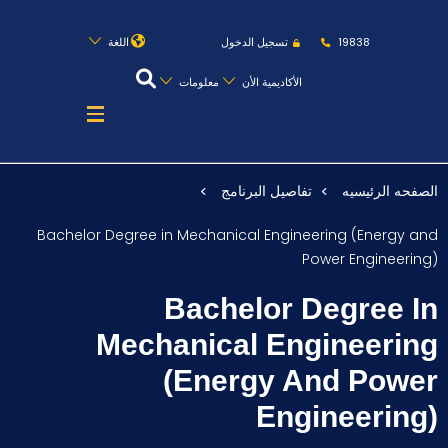
روابط
الكليات
المقرات
الحياة بالأكاديمية
19838
تسجيل الدخول
اللغة
المراكز
المعاهد
المجمعات
العمادات
الأكاديمية الأن
معلومات
تواصل معنا
خريطة الموقع
الصفحه الرئيسيه
تفاصيل البرنامج
عن الأكاديمية
Bachelor Degree in Mechanical Engineering (Energy and
النقل البحري
Power Engineering)
القبول والتسجيل
Bachelor Degree In
الدراسات الأكاديمية
Mechanical Engineering
(Energy And Power
طلبة الأكاديمية
Engineering)
البحث العلمي