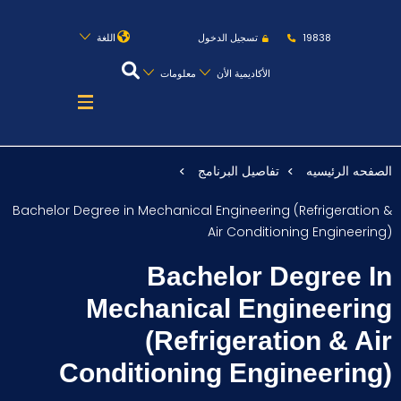
روابط
الكليات
المقرات
الحياة بالأكاديمية
19838
تسجيل الدخول
اللغة
المراكز
المعاهد
المجمعات
العمادات
الأكاديمية الأن
معلومات
تواصل معنا
خريطة الموقع
الصفحه الرئيسيه
تفاصيل البرنامج
عن الأكاديمية
Bachelor Degree in Mechanical Engineering (Refrigeration &
النقل البحري
Air Conditioning Engineering)
القبول والتسجيل
Bachelor Degree In
الدراسات الأكاديمية
Mechanical Engineering
(Refrigeration & Air
طلبة الأكاديمية
Conditioning Engineering)
البحث العلمي