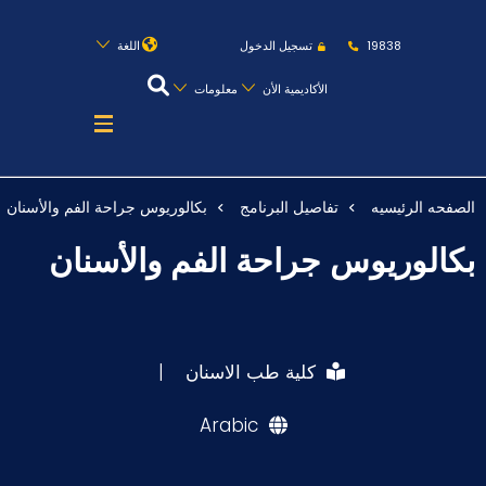
روابط
الكليات
المقرات
الحياة بالأكاديمية
19838
تسجيل الدخول
اللغة
المراكز
المعاهد
المجمعات
العمادات
الأكاديمية الأن
معلومات
تواصل معنا
خريطة الموقع
الصفحه الرئيسيه
تفاصيل البرنامج
بكالوريوس جراحة الفم والأسنان
عن الأكاديمية
بكالوريوس جراحة الفم والأسنان
النقل البحري
القبول والتسجيل
الدراسات الأكاديمية
كلية طب الاسنان
|
طلبة الأكاديمية
Arabic
البحث العلمي