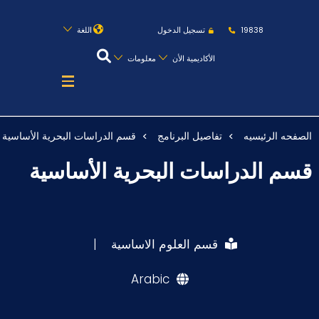
روابط
الكليات
المقرات
الحياة بالأكاديمية
19838
تسجيل الدخول
اللغة
المراكز
المعاهد
المجمعات
العمادات
الأكاديمية الأن
معلومات
تواصل معنا
خريطة الموقع
الصفحه الرئيسيه
تفاصيل البرنامج
قسم الدراسات البحرية الأساسية
عن الأكاديمية
قسم الدراسات البحرية الأساسية
النقل البحري
القبول والتسجيل
الدراسات الأكاديمية
قسم العلوم الاساسية
|
طلبة الأكاديمية
Arabic
البحث العلمي