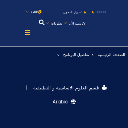
روابط
الكليات
المقرات
الحياة بالأكاديمية
19838
تسجيل الدخول
اللغة
المراكز
المعاهد
المجمعات
العمادات
الأكاديمية الأن
معلومات
تواصل معنا
خريطة الموقع
الصفحه الرئيسيه
تفاصيل البرنامج
عن الأكاديمية
النقل البحري
القبول والتسجيل
قسم العلوم الاساسية و التطبيقية
|
الدراسات الأكاديمية
Arabic
طلبة الأكاديمية
البحث العلمي