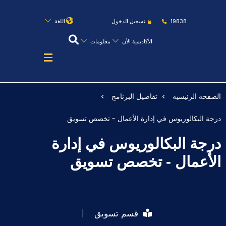
روابط
الكليات
المقرات
الحياة بالأكاديمية
19838
تسجيل الدخول
اللغة
المراكز
المعاهد
المجمعات
العمادات
الأكاديمية الأن
معلومات
تواصل معنا
خريطة الموقع
الصفحه الرئيسيه
تفاصيل البرنامج
عن الأكاديمية
درجة البكالوريوس في إدارة الأعمال - تخصص تسويق
النقل البحري
درجة البكالوريوس في إدارة
القبول والتسجيل
الأعمال - تخصص تسويق
الدراسات الأكاديمية
طلبة الأكاديمية
قسم تسويق
|
البحث العلمي