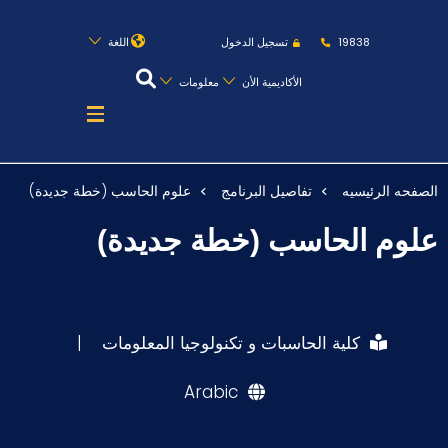
روابط
الكليات
المقرات
الحياة بالأكاديمية
19838
تسجيل الدخول
اللغة
المراكز
المعاهد
المجمعات
العمادات
الأكاديمية الأن
معلومات
تواصل معنا
خريطة الموقع
الصفحه الرئيسيه
تفاصيل البرنامج
علوم الحاسب (خطة جديدة)
عن الأكاديمية
علوم الحاسب (خطة جديدة)
النقل البحري
القبول والتسجيل
الدراسات الأكاديمية
كلية الحاسبات و تكنولوجيا المعلومات
|
طلبة الأكاديمية
Arabic
البحث العلمي