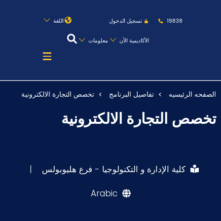
روابط
الكليات
المقرات
الحياة بالأكاديمية
19838
تسجيل الدخول
اللغة
المراكز
المعاهد
المجمعات
العمادات
الأكاديمية الأن
معلومات
تواصل معنا
خريطة الموقع
الصفحه الرئيسيه
تفاصيل البرنامج
تخصص التجارة الالكترونية
عن الأكاديمية
تخصص التجارة الالكترونية
النقل البحري
القبول والتسجيل
الدراسات الأكاديمية
كلية الإدارة و التكنولوجيا - فرع هليوبولس
|
طلبة الأكاديمية
Arabic
البحث العلمي