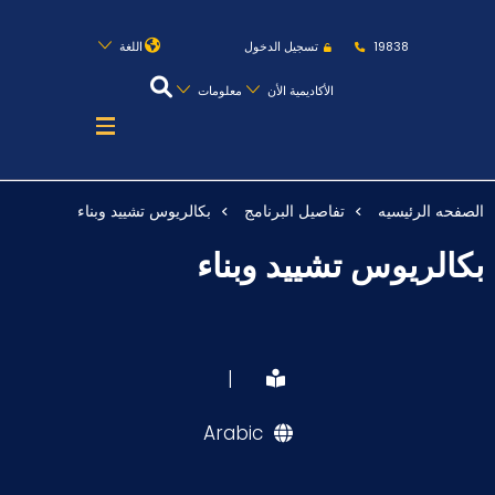
روابط
الكليات
المقرات
الحياة بالأكاديمية
19838
تسجيل الدخول
اللغة
المراكز
المعاهد
المجمعات
العمادات
الأكاديمية الأن
معلومات
تواصل معنا
خريطة الموقع
الصفحه الرئيسيه
تفاصيل البرنامج
بكالريوس تشييد وبناء
عن الأكاديمية
بكالريوس تشييد وبناء
النقل البحري
القبول والتسجيل
الدراسات الأكاديمية
|
طلبة الأكاديمية
Arabic
البحث العلمي