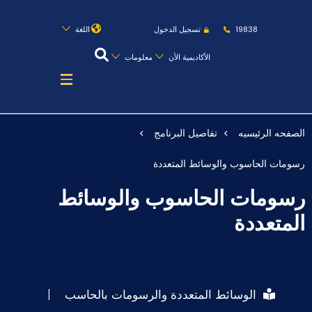
روابط
الكليات
المقرات
الحياة بالأكاديمية
19838
تسجيل الدخول
اللغة
المراكز
المعاهد
المجمعات
العمادات
الأكاديمية الأن
معلومات
تواصل معنا
خريطة الموقع
الصفحه الرئيسيه
تفاصيل البرنامج
عن الأكاديمية
رسومات الحاسوب والوسائط المتعددة
النقل البحري
رسومات الحاسوب والوسائط
القبول والتسجيل
المتعددة
الدراسات الأكاديمية
طلبة الأكاديمية
الوسائط المتعددة والرسومات بالحاسب
|
البحث العلمي