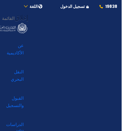
19838
تسجيل الدخول
اللغة
إغلاق
القائمة
عن
الأكاديمية
النقل
البحري
القبول
والتسجيل
الدراسات