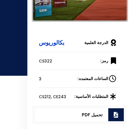
بكالوريوس
الدرجة العلمية
CS322
رمز:
3
الساعات المعتمده:
CS212, CE243
المتطلبات الأساسية:
تحميل PDF