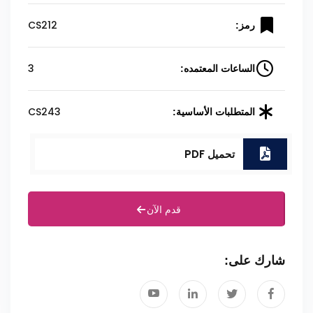
CS212
رمز:
3
الساعات المعتمده:
CS243
المتطلبات الأساسية:
تحميل PDF
قدم الآن
شارك على: