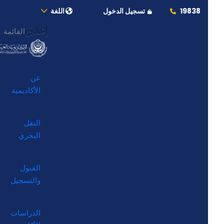
19838
تسجيل الدخول
اللغة
إغلاق
القائمة
عن
الأكاديمية
النقل
البحري
القبول
والتسجيل
الدراسات