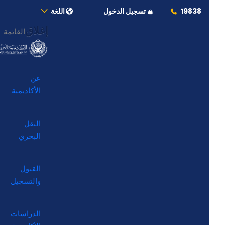
19838
تسجيل الدخول
اللغة
إغلاق
القائمة
عن
الأكاديمية
النقل
البحري
القبول
والتسجيل
الدراسات