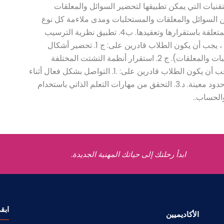
1. استنتاج الطرق والتقنيات التي يمكن تطبيقها لتحضير السوائل والمعلقات
ع المختلفة من السوائل والمعلقات والمستحلبات ومدى ملاءمة كل نوع
لأشكال الجرعات المختلفة. ب3. تطبيق القوانين المتعلقة باستقرارها وتعقيدها. ب4. تطبيق نظرية الترسيب
والترسيب المهارات المهنية والعملية بنهاية الدورة ، يجب أن يكون الطلاب قادرين على: ج 1. تحضير أشكال
الجرعات الصيدلانية المشتتة (الغرويات والمستحلبات والمعلقات). ج 2. استقرار أنظمة التشتت المختلفة
المهارات العامة والقابلة للتحويل بنهاية الدورة ، يجب أن يكون الطلاب قادرين على: .1. التواصل بشكل فعال أثناء
الوحدات التفاعلية. د.2. العمل تحت الضغط ضمن حدود معينة. د.3. التحقق من مهارات التعلم الذاتي باستخدام
ابدأ رحلتك إلى حياتك المهنية الجديدة.
ابق
الأكاديميين