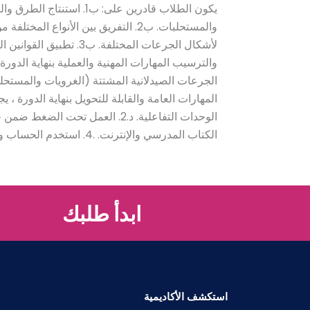
يكون الطلاب قادرين على: ب
والمستحلبات. ب2. التفريق بين الأنوا
الكتاب المدرسي والإنترنت. .4. استخدم الحساب والحساب..
ابدأ طلبك
استكشف الأكاديمية