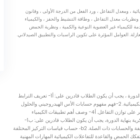
ئية ، ومعدل التفاعل ، ورد الفعل من الدرجة الأولى ، وقانون
ة ، ونظريات معدل التفاعل ، وطاقة التنشيط والحفز ، والكيمياء
دمة للكيمياء غير العضوية النوعية والكمية ، ونظرية الحمض
ازلة. العوامل المؤثرة على تكوين الراسبات والتطبيق الصيدلاني.
مخرجات التعلم المقصودة المعرفة والفهم بنهاية الدورة ، يجب أن يكون الطلاب قادرين على: أ1- تعريف الترابط
الكيميائي والنظريات ذات الصلة لفهم التفاعلات الكيميائية. 2-فهم مفهوم حسابات الأس الهيدروجيني والحلول
العازلة. 3‐فهم المعدل والترتيب والعوامل التي تؤثر على توازن التفاعل. أ4- وصف أهم تطبيقات الكيمياء
التحليلية. أ 5- فهم مفهوم الترسيب. المهارات الفكرية بنهاية الدورة، يجب أن يكون الطلاب قادرين على: ب1-
التفريق بين أنواع المعايرة بالتحليل الحجمي المختلفة والحسابات ذات الصلة. b2‐ حساب قياسات التركيز المختلفة
تفكك الحمض والقاعدة للتفاعلات الكيميائية المهارات المهنية