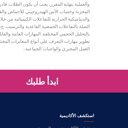
العمل المخبري والواجبات الجماعية..
ابدأ طلبك
استكشف الأكاديمية