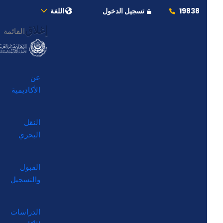
19838
تسجيل الدخول
اللغة
إغلاق
القائمة
عن
الأكاديمية
النقل
البحري
القبول
والتسجيل
الدراسات