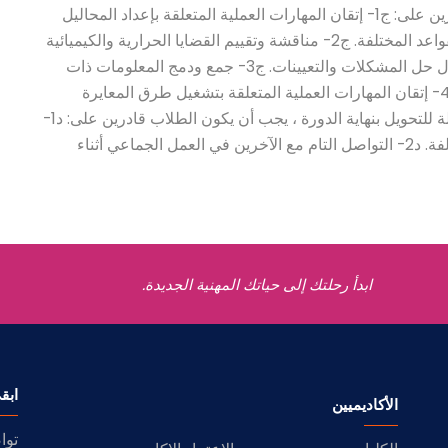
والعملية بنهاية المقرر، يجب أن يكون الطلاب قادرين على: ج1- إتقان المهارات العملية المتعلقة بإعداد المحاليل
المخزنة وحساب الأس الهيدروجيني للأحماض والقواعد المختلفة. ج2- مناقشة وتقييم القضايا الحرارية والكيميائية
والديناميكية الحرارية للتفاعلات الكيميائية من خلال حل المشكلات والتعيينات. ج3- جمع ودمج المعلومات ذات
الصلة بالتفاعلات الحمضية القاعدية والترسيب. ج4- إتقان المهارات العملية المتعلقة بتشغيل طرق المعايرة
بالتحليل الحجمي المختلفة. المهارات العامة والقابلة للتحويل بنهاية الدورة ، يجب أن يكون الطلاب قادرين على: د1-
تطوير مهارات التعرف على أنواع المعايرات المختلفة. د2- التواصل التام مع الآخرين في العمل الجماعي أثناء
ابدأ رحلتك إلى حياتك المهنية الجديدة.
ابق
الأكاديميين
توا