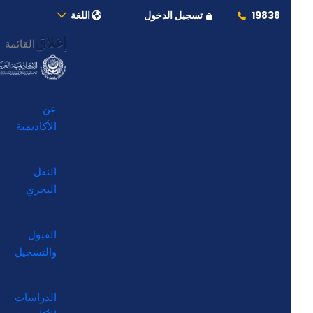
19838
تسجيل الدخول
اللغة
إغلاق
القائمة
عن
الأكاديمية
النقل
البحري
القبول
والتسجيل
الدراسات