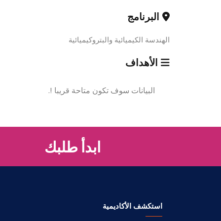
البرنامج
الهندسة الكيميائية والبتروكيميائية
الأهداف
البيانات سوف تكون متاحة قريبا !.
ابدأ طلبك
استكشف الأكاديمية