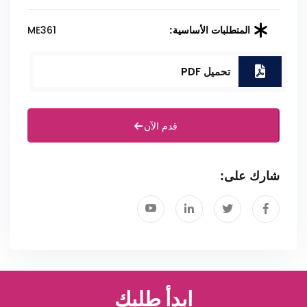
ME361
المتطلبات الأساسية:
تحميل PDF
قدم الآن
شارك على:
ابدأ طلبك