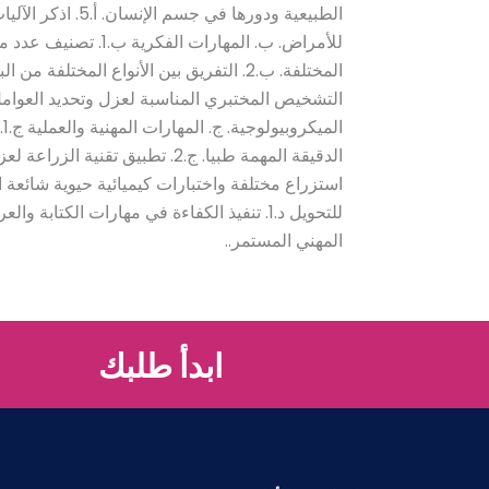
الطبيعية ودورها ف
للأمراض. ب. المهارات 
ا
استزراع مختلفة واختبارات كيميائية حيوية شائعة الا
المهني المستمر..
ابدأ طلبك