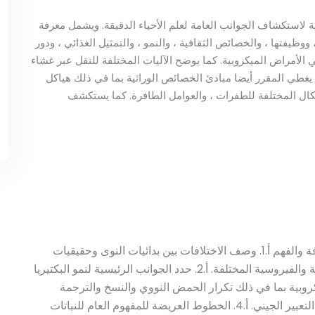
ة لاستكشاف الجوانب العامة لعلم الأحياء الدقيقة. ويشمل معرفة
 ، ووظيفتها ، والخصائص الثقافية ، والنمو ، والتمثيل الغذائي ، ودور
ي الأمراض الميكروبية. كما يوضح الآليات المختلفة للنقل عبر غشاء
ا. يغطي المقرر أيضا مبادئ الخصائص الوراثية بما في ذلك هياكل
شكال المختلفة للطفرات ، والعوامل الطافرة. كما يستكشف
بنهاية الدورة سيكون الطلاب قادرين على: . المعرفة والفهم أ.1. وصف الاختلافات بين بدائيات النوى وحقيقيات
النوى وكذلك الهياكل والوظائف البكتيرية والفطرية والفيروسية المختلفة. أ.2. حدد الجوانب الرئيسية لنمو البكتيريا
 الوراثة الميكروبية بما في ذلك تكرار الحمض النووي والنسخ والترجمة
وكذلك أنواع الطفرات والنقل الجيني والتحكم في التعبير الجيني. أ.4. الخطوط العريضة للمفهوم العام للنباتات