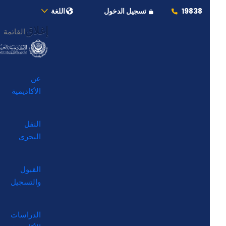
19838
تسجيل الدخول
اللغة
إغلاق
القائمة
عن
الأكاديمية
النقل
البحري
القبول
والتسجيل
الدراسات