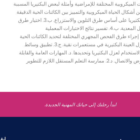
ي جسم الإنسان. أ.5. اذكر الآليات الميكروبية المختلفة للإمراضية وأمثلة لبعض البكتيريا المسببة
الفكرية ب.1. تصنيف عدد من أشكال الحياة الميكروبية والتمييز بين الكائنات الحية الدقيقة
المختلفة. ب.2. التفريق بين الأنواع المختلفة من البكتيريا على أساس طرق التلوين والاستزراع. ب.3. اختيار طرق
التشخيص المختبري المناسبة لعزل وتحديد العوامل المعدية. ب.4. تفسير نتائج الاختبارات المعملية
لميكروبيولوجية. ج. المهارات المهنية والعملية ج.1. إجراء طرق الفحص المجهري المختلفة لتحديد الكائنات الحية
الدقيقة المهمة طبيا. ج.2. تطبيق تقنية الزراعة لعزل العينة البكتيرية في مستعمرات نقية. ج.3. تطبيق وسائط
ستخدام لعزل البكتيريا وتحديدها. د. المهارات العامة والقابلة
للتحويل د.1. تنفيذ الكفاءة في مهارات الكتابة والعرض والاتصال. د.2. ممارسة التعلم المستقل اللازم للتطوير
ابدأ رحلتك إلى حياتك المهنية الجديدة.
ابق