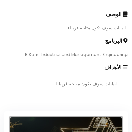
الوصف
البيانات سوف تكون متاحة قريبا !
البرنامج
B.Sc. in Industrial and Management Engineering
الأهداف
البيانات سوف تكون متاحة قريبا !.