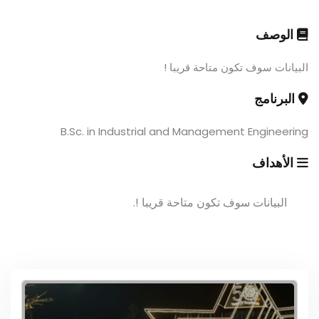
الوصف
البيانات سوف تكون متاحة قريبا !
البرنامج
B.Sc. in Industrial and Management Engineering
الأهداف
البيانات سوف تكون متاحة قريبا !.