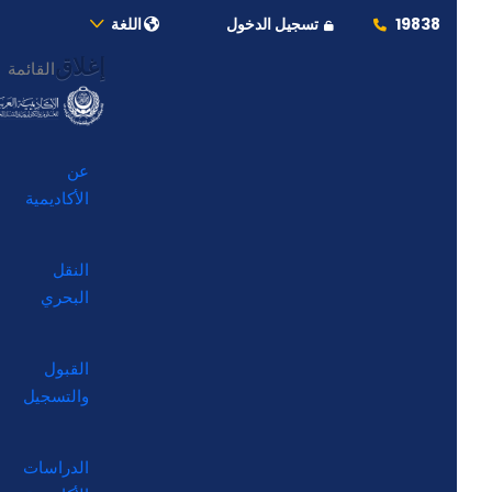
19838
تسجيل الدخول
اللغة
إغلاق
القائمة
عن
الأكاديمية
النقل
البحري
القبول
والتسجيل
الدراسات