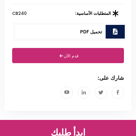
CB240
المتطلبات الأساسية:
تحميل PDF
قدم الآن
شارك على:
ابدأ طلبك