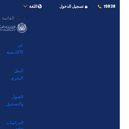
19838
تسجيل الدخول
اللغة
إغلاق
القائمة
عن
الأكاديمية
النقل
البحري
القبول
والتسجيل
الدراسات