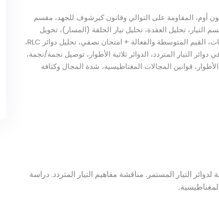
قانون أوم، المقاومة على التوالي وقانون كيرشوف للجهد، مقسم
 التيار، تحليل العقدة، تحليل تيار الحلقة (المسار)، تحويل
المصدر والمعايرة (perposition)، التيار المتردد، الموجات، القيم المتوسطة والفعالة + امتحان نصفي، تحليل دوائر RLC،
ي دوائر التيار المتردد، الدوائر ثلاثية الأطوار، توصيل نجمة/نجمة،
 الأطوار، قوانين المجالات المغناطيسية، شدة المجال وكثافة
 لدوائر التيار المستمر. مناقشة مفاهيم التيار المتردد. دراسة
المغناطيسية..