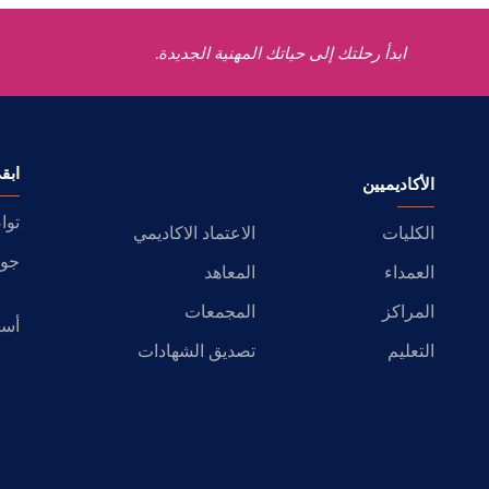
ابدأ رحلتك إلى حياتك المهنية الجديدة.
ابق
الأكاديميين
توا
الكليات
الاعتماد الاكاديمي
جول
العمداء
المعاهد
المراكز
المجمعات
أسئ
التعليم
تصديق الشهادات