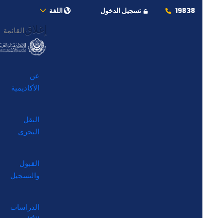
19838
تسجيل الدخول
اللغة
إغلاق
القائمة
عن
الأكاديمية
النقل
البحري
القبول
والتسجيل
الدراسات