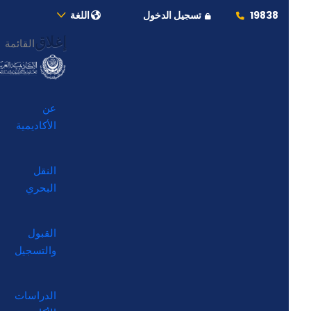
19838
تسجيل الدخول
اللغة
إغلاق
القائمة
عن
الأكاديمية
النقل
البحري
القبول
والتسجيل
الدراسات