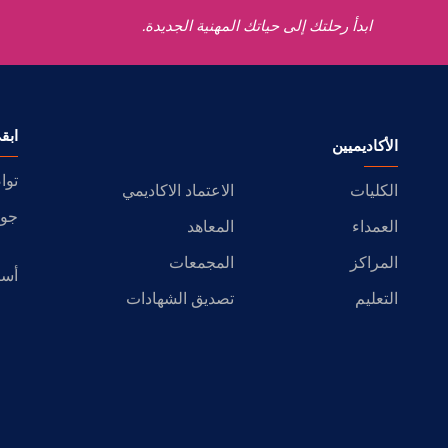
ابدأ رحلتك إلى حياتك المهنية الجديدة.
ابق
الأكاديميين
توا
الكليات
الاعتماد الاكاديمي
جول
العمداء
المعاهد
المراكز
المجمعات
أسئ
التعليم
تصديق الشهادات