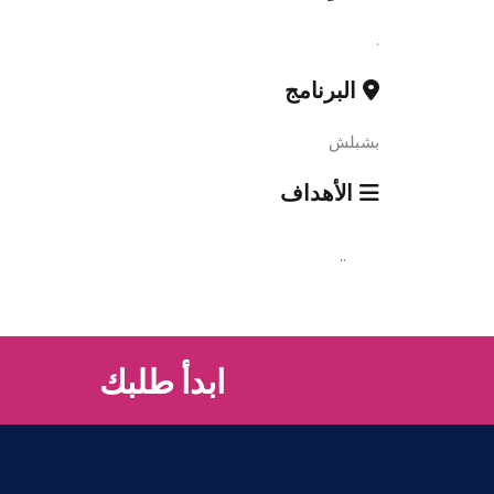
.
البرنامج
بشبلش
الأهداف
..
ابدأ طلبك