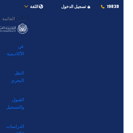
19838
تسجيل الدخول
اللغة
إغلاق
القائمة
عن
الأكاديمية
النقل
البحري
القبول
والتسجيل
الدراسات