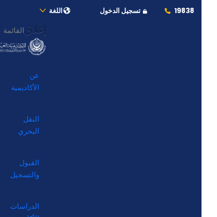
19838
تسجيل الدخول
اللغة
إغلاق
القائمة
عن
الأكاديمية
النقل
البحري
القبول
والتسجيل
الدراسات