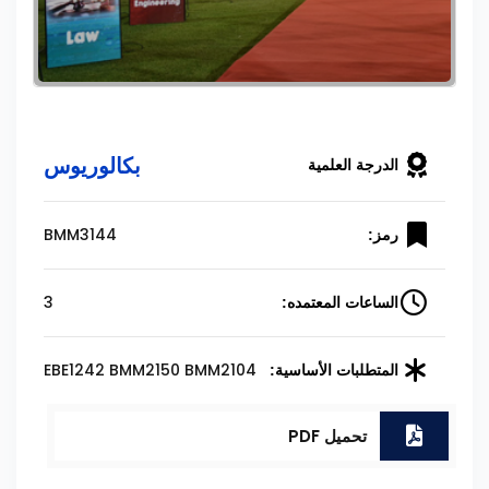
بكالوريوس
الدرجة العلمية
BMM3144
رمز:
3
الساعات المعتمده:
EBE1242 BMM2150 BMM2104
المتطلبات الأساسية:
تحميل PDF