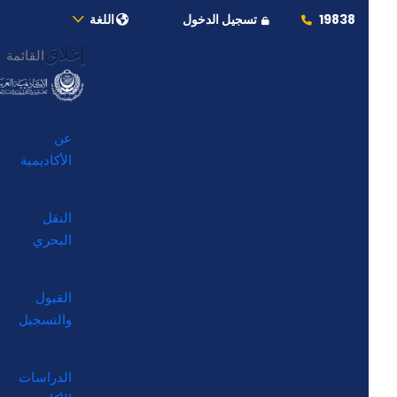
19838
تسجيل الدخول
اللغة
إغلاق
القائمة
عن
الأكاديمية
النقل
البحري
القبول
والتسجيل
الدراسات