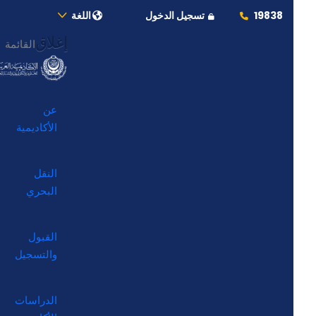
19838
تسجيل الدخول
اللغة
إغلاق
القائمة
عن
الأكاديمية
النقل
البحري
القبول
والتسجيل
الدراسات