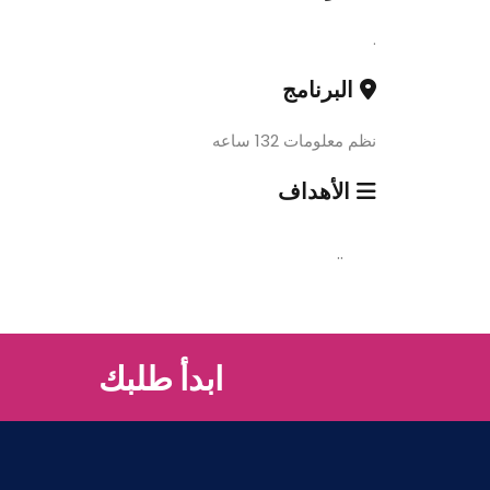
.
البرنامج
نظم معلومات 132 ساعه
الأهداف
..
ابدأ طلبك