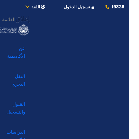
19838
تسجيل الدخول
اللغة
إغلاق
القائمة
عن
الأكاديمية
النقل
البحري
القبول
والتسجيل
الدراسات