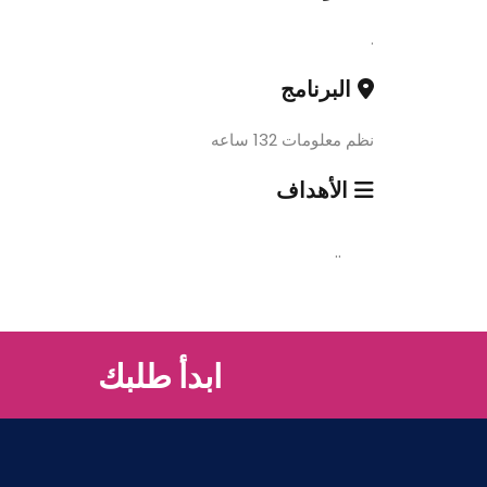
.
البرنامج
نظم معلومات 132 ساعه
الأهداف
..
ابدأ طلبك