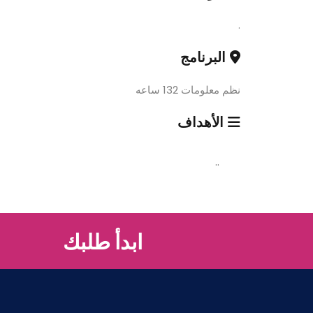
.
البرنامج
نظم معلومات 132 ساعه
الأهداف
..
ابدأ طلبك