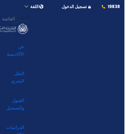
19838
تسجيل الدخول
اللغة
إغلاق
القائمة
عن
الأكاديمية
النقل
البحري
القبول
والتسجيل
الدراسات