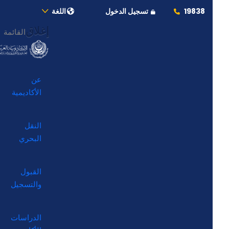
19838
تسجيل الدخول
اللغة
إغلاق
القائمة
عن
الأكاديمية
النقل
البحري
القبول
والتسجيل
الدراسات