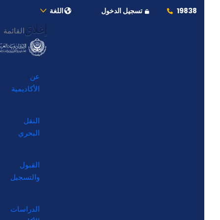
19838
تسجيل الدخول
اللغة
إغلاق
القائمة
عن
الأكاديمية
النقل
البحري
القبول
والتسجيل
الدراسات