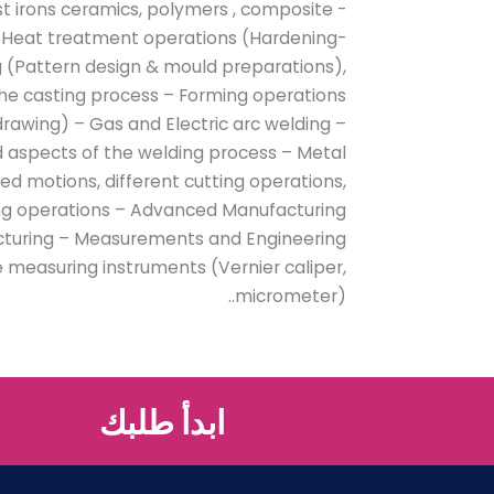
ast irons ceramics, polymers , composite
– Heat treatment operations (Hardening-
 (Pattern design & mould preparations),
 the casting process – Forming operations
drawing) – Gas and Electric arc welding –
nd aspects of the welding process – Metal
eed motions, different cutting operations,
inding operations – Advanced Manufacturing
cturing – Measurements and Engineering
measuring instruments (Vernier caliper,
micrometer)..
ابدأ طلبك