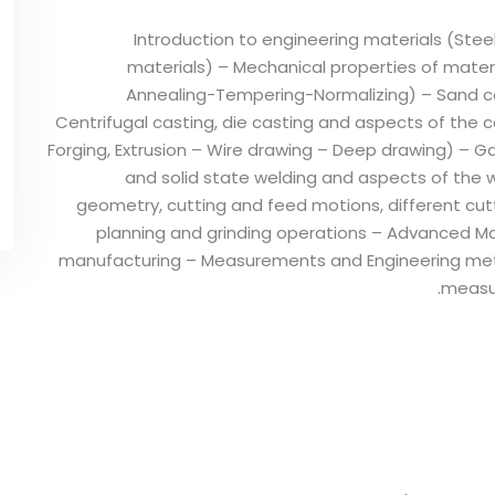
- Introduction to engineering materials (Ste
materials) – Mechanical properties of mate
Annealing-Tempering-Normalizing) – Sand ca
Centrifugal casting, die casting and aspects of the c
Forging, Extrusion – Wire drawing – Deep drawing) – Gas
and solid state welding and aspects of the w
geometry, cutting and feed motions, different cutting
planning and grinding operations – Advanced Ma
manufacturing – Measurements and Engineering met
measur