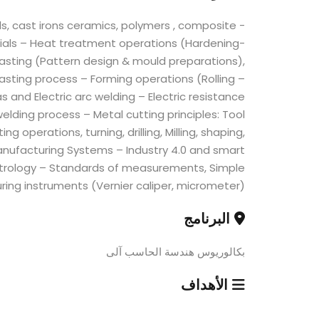
els, cast irons ceramics, polymers , composite
rials – Heat treatment operations (Hardening-
sting (Pattern design & mould preparations),
asting process – Forming operations (Rolling –
 and Electric arc welding – Electric resistance
elding process – Metal cutting principles: Tool
 operations, turning, drilling, Milling, shaping,
nufacturing Systems – Industry 4.0 and smart
rology – Standards of measurements, Simple
ing instruments (Vernier caliper, micrometer).
البرنامج
بكالوريوس هندسة الحاسب آلى
الأهداف