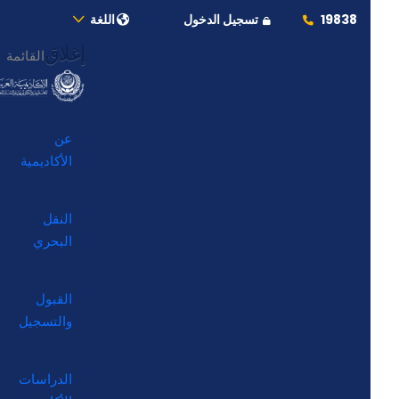
19838
تسجيل الدخول
اللغة
إغلاق
القائمة
عن
الأكاديمية
النقل
البحري
القبول
والتسجيل
الدراسات