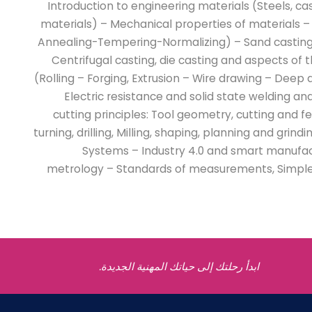
- Introduction to engineering materials (Steels, c
materials) – Mechanical properties of materials 
Annealing-Tempering-Normalizing) – Sand casting
Centrifugal casting, die casting and aspects of
(Rolling – Forging, Extrusion – Wire drawing – Deep 
Electric resistance and solid state welding a
cutting principles: Tool geometry, cutting and f
turning, drilling, Milling, shaping, planning and gr
Systems – Industry 4.0 and smart manufa
metrology – Standards of measurements, Simple 
ابدأ رحلتك إلى حياتك المهنية الجديدة.