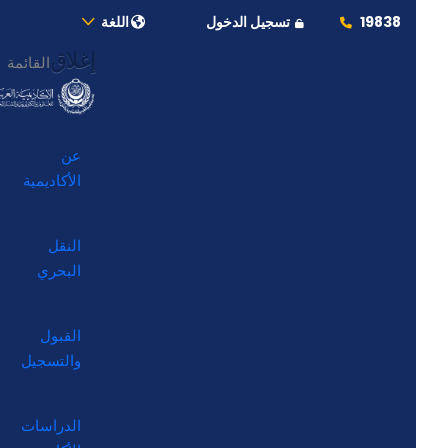
19838
تسجيل الدخول
اللغة
إغلاق
القائمة
عن
الأكاديمية
النقل
البحري
القبول
والتسجيل
الدراسات