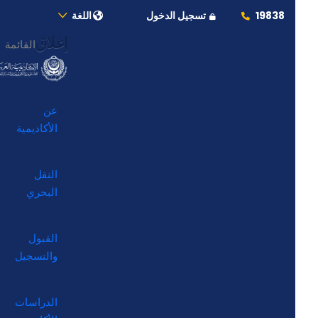
19838
تسجيل الدخول
اللغة
إغلاق
القائمة
عن
الأكاديمية
النقل
البحري
القبول
والتسجيل
الدراسات