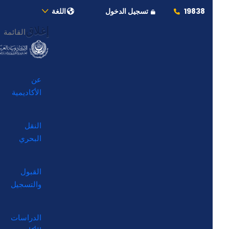
19838
تسجيل الدخول
اللغة
إغلاق
القائمة
عن
الأكاديمية
النقل
البحري
القبول
والتسجيل
الدراسات