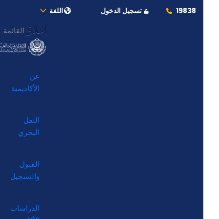
19838
تسجيل الدخول
اللغة
إغلاق
القائمة
عن
الأكاديمية
النقل
البحري
القبول
والتسجيل
الدراسات