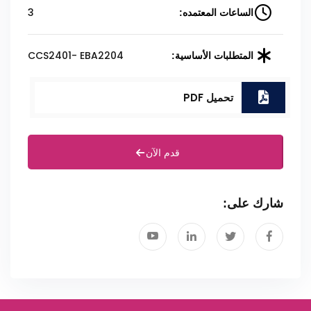
3
الساعات المعتمده:
CCS2401- EBA2204
المتطلبات الأساسية:
تحميل PDF
قدم الآن
شارك على: