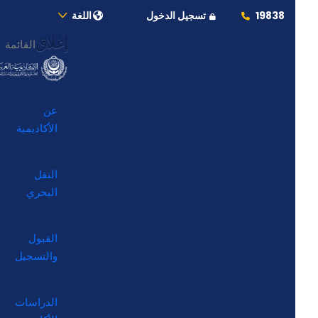
19838
تسجيل الدخول
اللغة
إغلاق
القائمة
عن
الأكاديمية
النقل
البحري
القبول
والتسجيل
الدراسات